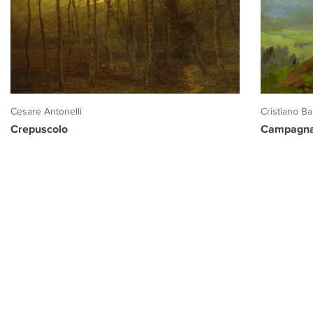
Cesare Antonelli
Cristiano Ban
Crepuscolo
Campagna 
PROGETTO CULTURA