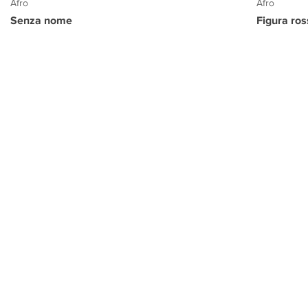
Afro
Afro
Senza nome
Figura ro
PROGETTO CULTURA
INFORMAZIONI
CONTATTI