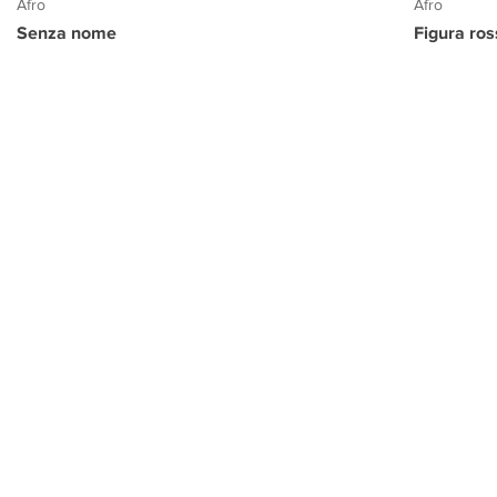
Afro
Afro
Senza nome
Figura ro
PROGETTO CULTURA
INFORMAZIONI
CONTATTI