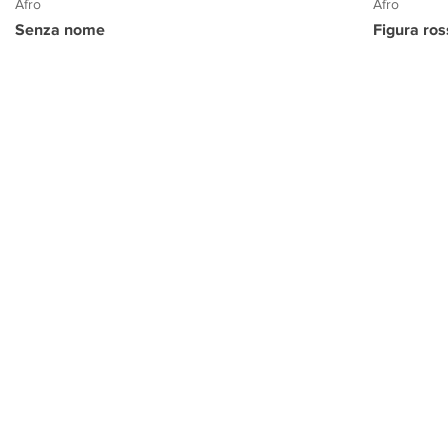
Afro
Afro
Senza nome
Figura ro
PROGETTO CULTURA
INFORMAZIONI
CONTATTI