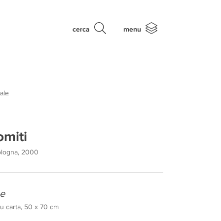
cerca
menu
ale
omiti
ologna, 2000
e
u carta, 50 x 70 cm