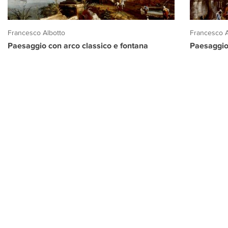
Francesco Albotto
Francesco A
Paesaggio con arco classico e fontana
Paesaggio
PROGETTO CULTURA
INFORMAZIONI