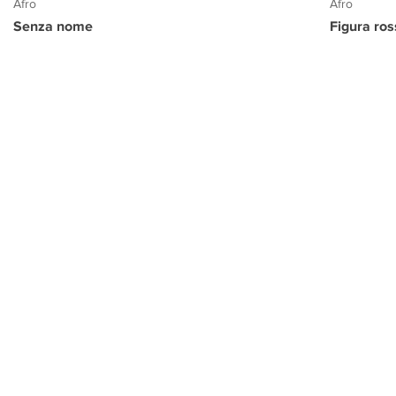
Afro
Afro
Senza nome
Figura ro
PROGETTO CULTURA
INFORMAZIONI
CONTATTI