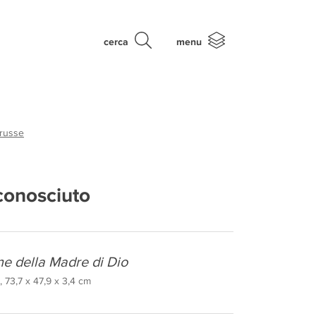
cerca
menu
 russe
conosciuto
e della Madre di Dio
 73,7 x 47,9 x 3,4 cm