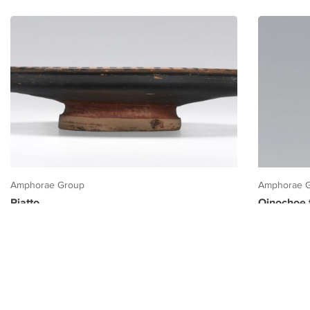
Amphorae Group
Amphorae 
Piatto
Oinochoe t