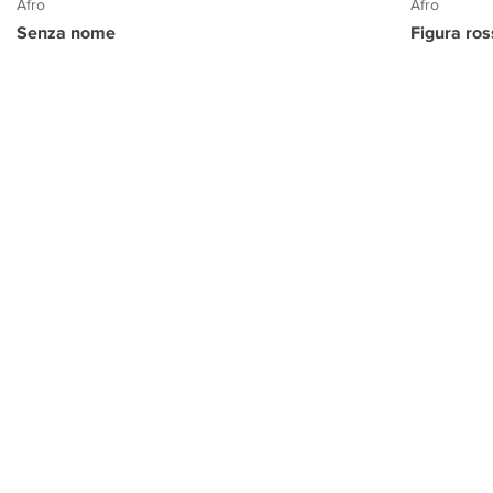
Afro
Afro
Senza nome
Figura ro
PROGETTO CULTURA
INFORMAZIONI
CONTATTI