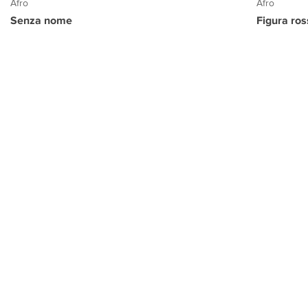
Afro
Afro
Senza nome
Figura ro
PROGETTO CULTURA
INFORMAZIONI
CONTATTI