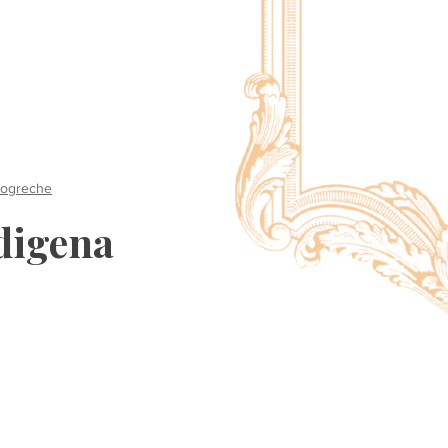
nogreche
digena