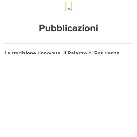
Pubblicazioni
La tradizione rinnovata. Il Palazzo di Residenza
della Cassa dei Risparmi di Forlì
Ulisse Tramonti (a cura di) Forlì 2006