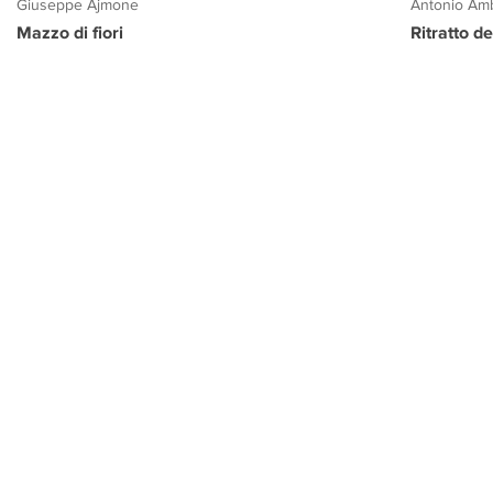
Giuseppe Ajmone
Antonio Amb
Mazzo di fiori
Ritratto d
PROGETTO CULTURA
INFORMAZIONI
CONTATTI