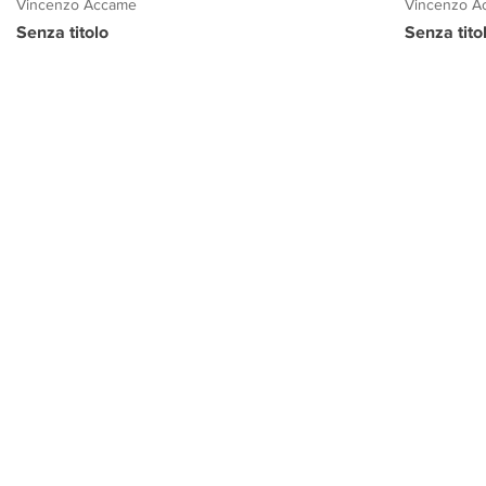
Vincenzo Accame
Vincenzo A
Senza titolo
Senza titol
PROGETTO CULTURA
INFORMAZIONI
CONTATTI