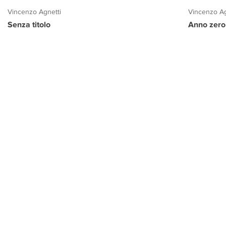
Vincenzo Agnetti
Vincenzo Ag
Senza titolo
Anno zero
PROGETTO CULTURA
INFORMAZIONI
CONTATTI