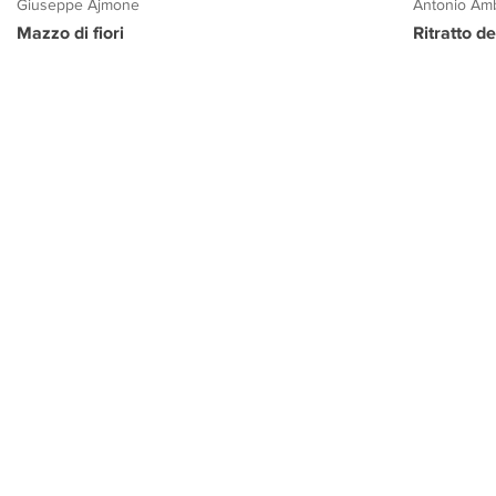
Giuseppe Ajmone
Antonio Amb
Mazzo di fiori
Ritratto d
PROGETTO CULTURA
INFORMAZIONI
CONTATTI