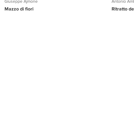
Giuseppe Ajmone
Antonio Amb
Mazzo di fiori
Ritratto d
PROGETTO CULTURA
INFORMAZIONI
CONTATTI