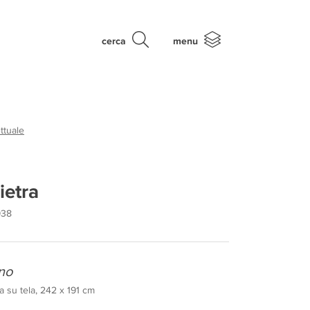
cerca
menu
ttuale
ietra
938
rno
a su tela, 242 x 191 cm