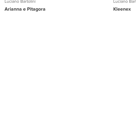
Luciano Bartolini
Luciano Bart
Arianna e Pitagora
Kleenex
PROGETTO CULTURA
INFORMAZIONI
CONTATTI