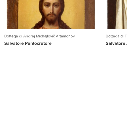
Bottega di Andrej Michajlovič Artamonov
Bottega di 
Salvatore Pantocratore
Salvatore
PROGETTO CULTURA
INFORMAZIONI