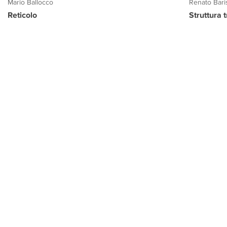
Mario Ballocco
Renato Bari
Reticolo
Struttura 
PROGETTO CULTURA
INFORMAZIONI
CONTATTI