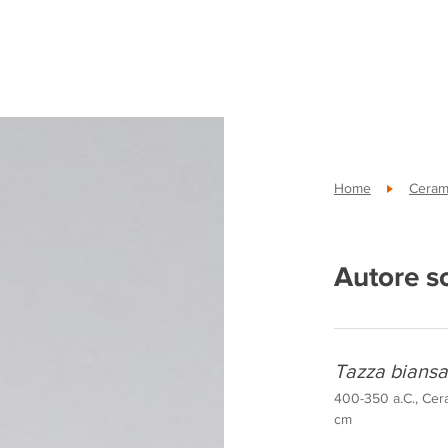
Home
Ceram
Autore s
Tazza biansa
400-350 a.C., Cera
cm