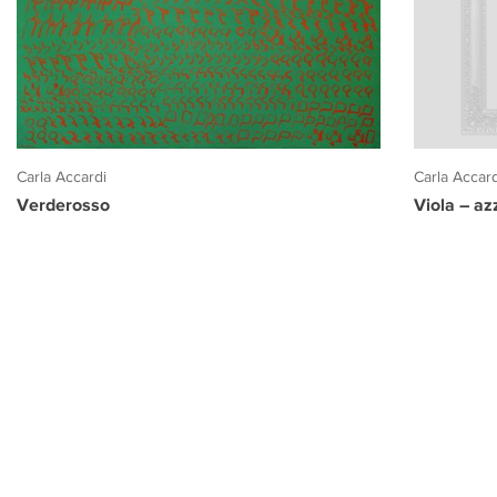
Carla Accar
Carla Accardi
Viola – az
Verderosso
PROGETTO CULTURA