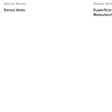
Getulio Alviani
Getulio Alvi
Senza titolo
Superficie
Malevitsc
PROGETTO CULTURA
INFORMAZIONI
CONTATTI