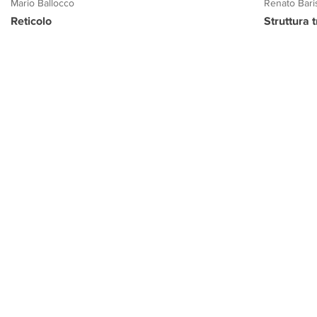
Mario Ballocco
Renato Bari
Reticolo
Struttura 
PROGETTO CULTURA
INFORMAZIONI
CONTATTI