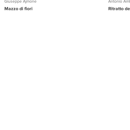
Giuseppe Ajmone
Antonio Amb
Mazzo di fiori
Ritratto d
PROGETTO CULTURA
INFORMAZIONI
CONTATTI