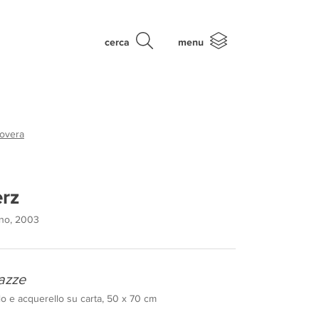
cerca
menu
Povera
rz
ano, 2003
tazze
llo e acquerello su carta, 50 x 70 cm