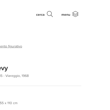
cerca
menu
nto figurativo
evy
85 - Viareggio, 1968
 55 x 110 cm