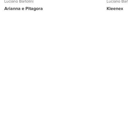
Luciano Bartolini
Luciano Bart
Arianna e Pitagora
Kleenex
PROGETTO CULTURA
INFORMAZIONI
CONTATTI