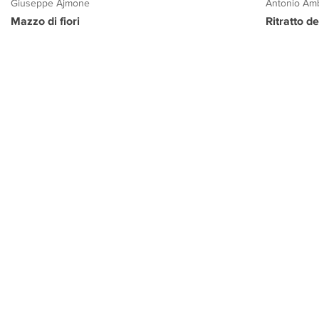
Giuseppe Ajmone
Antonio Amb
Mazzo di fiori
Ritratto d
PROGETTO CULTURA
INFORMAZIONI
CONTATTI