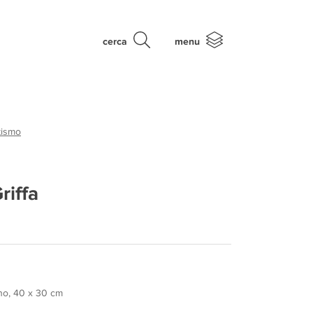
cerca
menu
tismo
riffa
ino, 40 x 30 cm