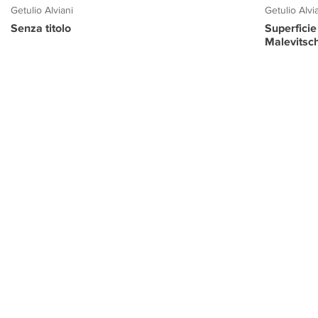
Getulio Alviani
Getulio Alvi
Senza titolo
Superficie
Malevitsc
PROGETTO CULTURA
INFORMAZIONI
CONTATTI