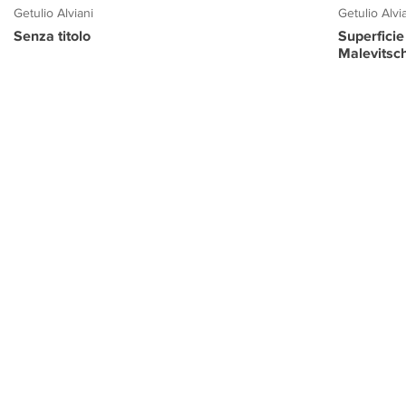
Getulio Alviani
Getulio Alvi
Senza titolo
Superficie
Malevitsc
PROGETTO CULTURA
INFORMAZIONI
CONTATTI