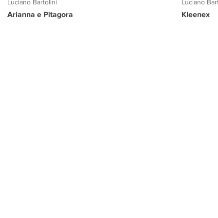
Luciano Bartolini
Luciano Bart
Arianna e Pitagora
Kleenex
PROGETTO CULTURA
INFORMAZIONI
CONTATTI