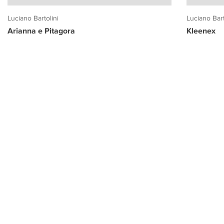
Luciano Bartolini
Luciano Bart
Arianna e Pitagora
Kleenex
PROGETTO CULTURA
INFORMAZIONI
CONTATTI