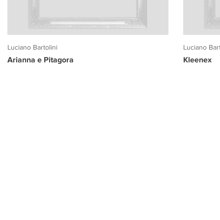
Luciano Bartolini
Luciano Bart
Arianna e Pitagora
Kleenex
PROGETTO CULTURA
INFORMAZIONI