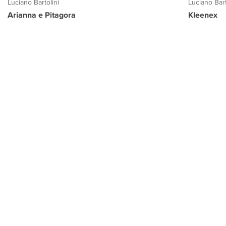
Luciano Bartolini
Luciano Bart
Arianna e Pitagora
Kleenex
PROGETTO CULTURA
INFORMAZIONI
CONTATTI