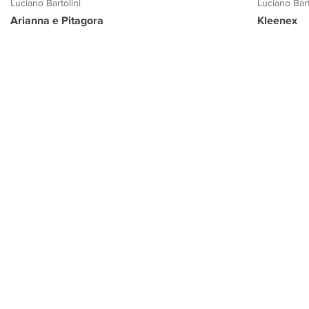
Luciano Bartolini
Luciano Bart
Arianna e Pitagora
Kleenex
PROGETTO CULTURA
INFORMAZIONI
CONTATTI