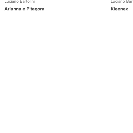
Luciano Bartolini
Luciano Bart
Arianna e Pitagora
Kleenex
PROGETTO CULTURA
INFORMAZIONI
CONTATTI