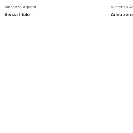
Vincenzo Agnetti
Vincenzo Ag
Senza titolo
Anno zero
PROGETTO CULTURA
INFORMAZIONI
CONTATTI