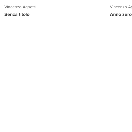
Vincenzo Agnetti
Vincenzo Ag
Senza titolo
Anno zero
PROGETTO CULTURA
INFORMAZIONI
CONTATTI