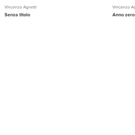
Vincenzo Agnetti
Vincenzo Ag
Senza titolo
Anno zero
PROGETTO CULTURA
INFORMAZIONI
CONTATTI