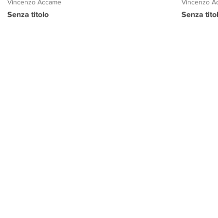
Vincenzo Accame
Vincenzo A
Senza titolo
Senza titol
PROGETTO CULTURA
INFORMAZIONI
CONTATTI