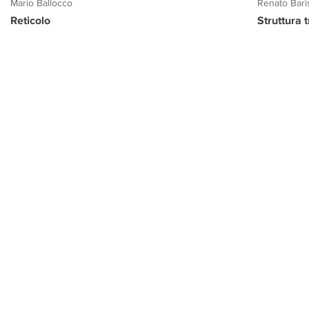
Mario Ballocco
Renato Bari
Reticolo
Struttura 
PROGETTO CULTURA
INFORMAZIONI
CONTATTI