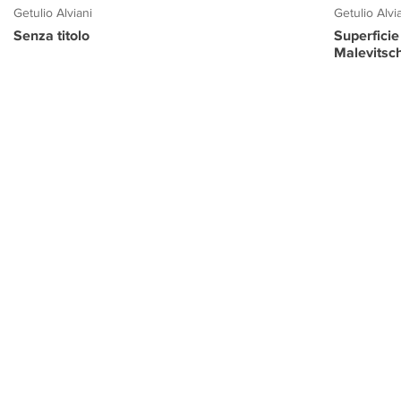
Getulio Alviani
Getulio Alvi
Senza titolo
Superficie
Malevitsc
PROGETTO CULTURA
INFORMAZIONI
CONTATTI