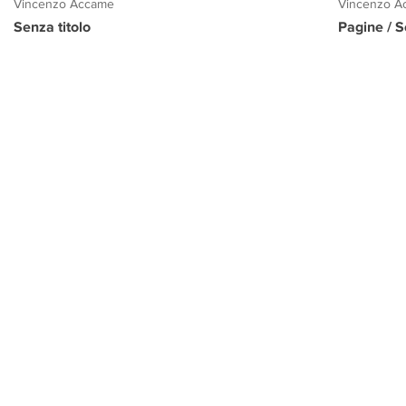
Vincenzo Accame
Vincenzo A
Senza titolo
Pagine / S
PROGETTO CULTURA
INFORMAZIONI
CONTATTI