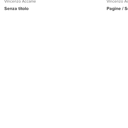
Vincenzo Accame
Vincenzo A
Senza titolo
Pagine / S
PROGETTO CULTURA
INFORMAZIONI
CONTATTI