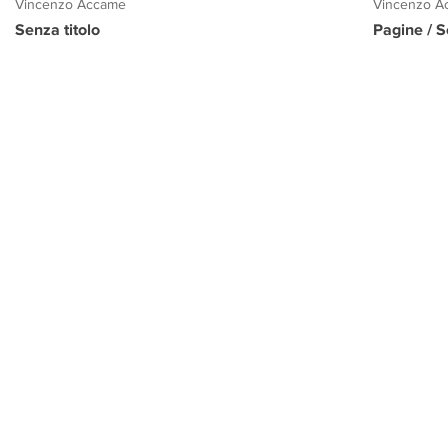
Vincenzo Accame
Vincenzo A
Senza titolo
Pagine / S
PROGETTO CULTURA
INFORMAZIONI
CONTATTI