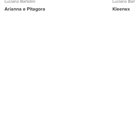
Luciano Bartolini
Luciano Bart
Arianna e Pitagora
Kleenex
PROGETTO CULTURA
INFORMAZIONI
CONTATTI